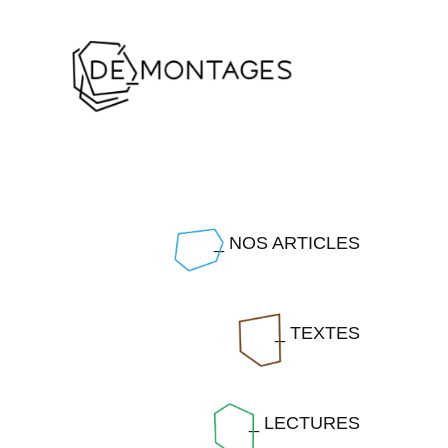
Passer
au
contenu
_ NOS ARTICLES
_ TEXTES
_ LECTURES