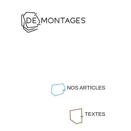
Passer
au
contenu
_ NOS ARTICLES
_ TEXTES